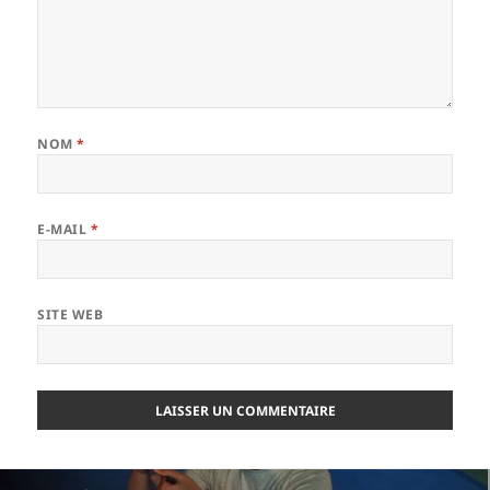
NOM
*
E-MAIL
*
SITE WEB
Navigation