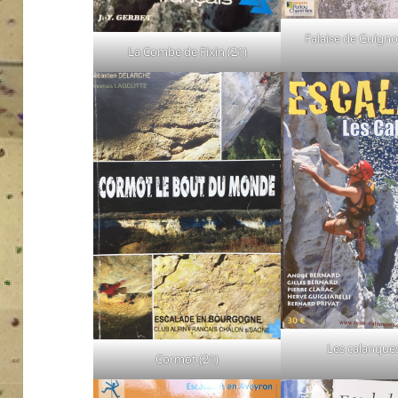
Falaise de Guignot
La Combe de Fixin (21)
Les calanques
Cormot (21)