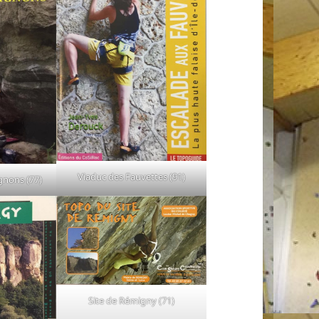
Viaduc des Fauvettes (91)
ignons (77)
Site de Rémigny (71)