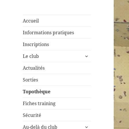
Accueil
Informations pratiques
Inscriptions
ouvrir
Le club
le
sous-
Actualités
menu
Sorties
Topothèque
Fiches training
Sécurité
ouvrir
Au-delà du club