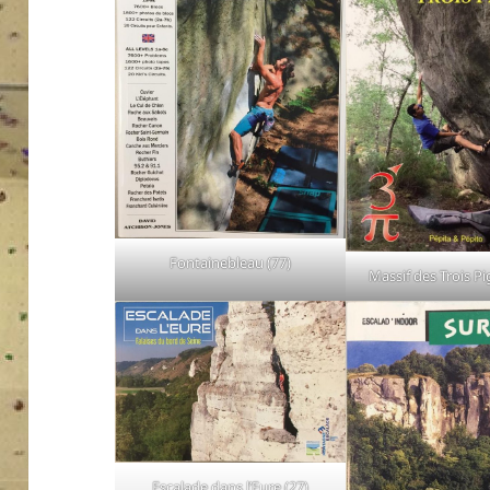
Fontainebleau (77)
Massif des Trois P
Escalade dans l’Eure (27)