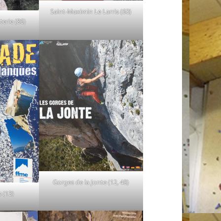
Saint-Maximin Le Larris (60)
erie (86)
Gorges de la Jonte (12, 48)
 (13)