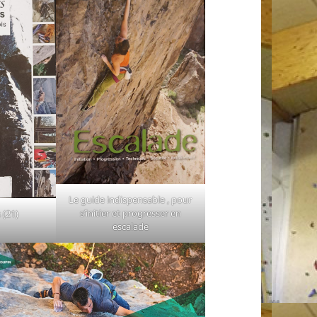
Le guide indispensable , pour
s’initier et progresser en
 (21)
escalade