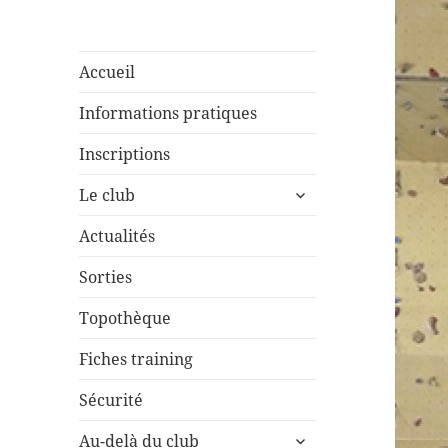
Accueil
Informations pratiques
Inscriptions
ouvrir
Le club
le
sous-
Actualités
menu
Sorties
Topothèque
Fiches training
Sécurité
ouvrir
Au-delà du club