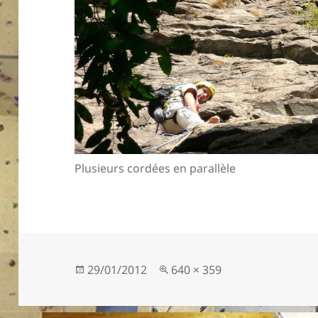
Plusieurs cordées en parallèle
Publié
Taille
29/01/2012
640 × 359
le
réelle