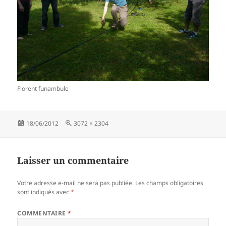
Florent funambule
Publié
Taille
18/06/2012
3072 × 2304
le
réelle
Laisser un commentaire
Votre adresse e-mail ne sera pas publiée.
Les champs obligatoires
sont indiqués avec
*
COMMENTAIRE
*