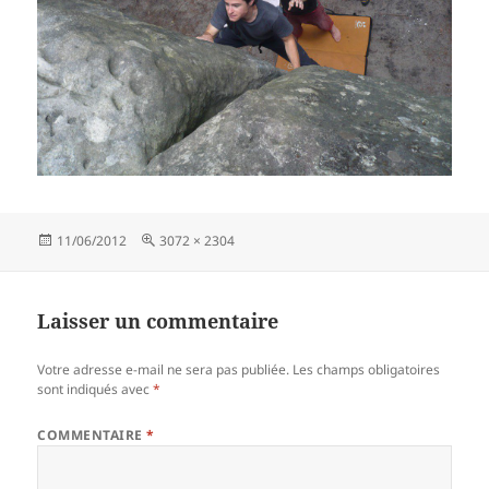
Publié
Taille
11/06/2012
3072 × 2304
le
réelle
Laisser un commentaire
Votre adresse e-mail ne sera pas publiée.
Les champs obligatoires
sont indiqués avec
*
COMMENTAIRE
*