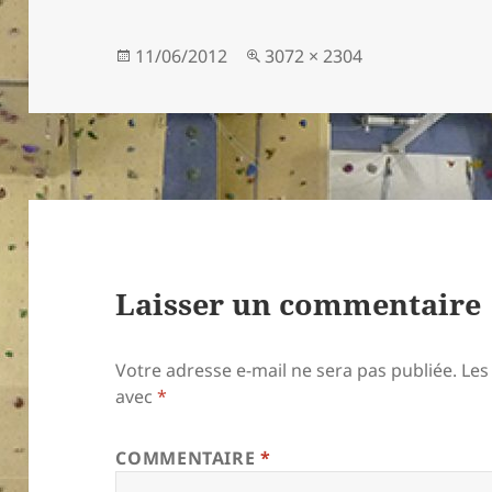
Publié
Taille
11/06/2012
3072 × 2304
le
réelle
Laisser un commentaire
Votre adresse e-mail ne sera pas publiée.
Les
avec
*
COMMENTAIRE
*