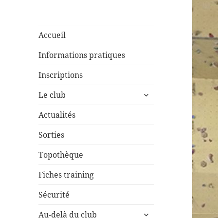
Accueil
Informations pratiques
Inscriptions
ouvrir
Le club
le
sous-
Actualités
menu
Sorties
Topothèque
Fiches training
Sécurité
ouvrir
Au-delà du club