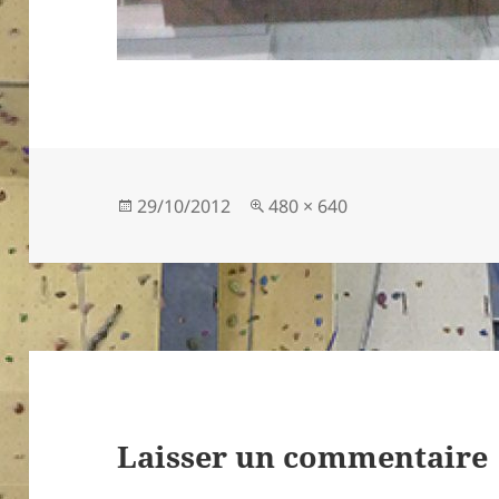
Publié
Taille
29/10/2012
480 × 640
le
réelle
Laisser un commentaire