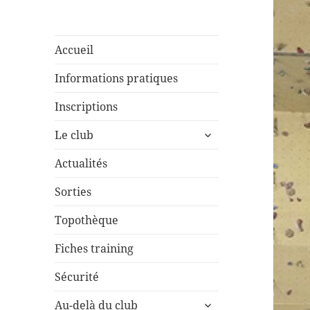
Accueil
Informations pratiques
Inscriptions
ouvrir
Le club
le
sous-
Actualités
menu
Sorties
Topothèque
Fiches training
Sécurité
ouvrir
Au-delà du club