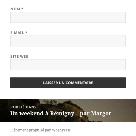
NOM
*
E-MAIL
*
SITE WEB
Navigation
PUBLIÉ DANS
de
Un weekend à Rémigny – par Margot
l’article
Fièrement propulsé par WordPress