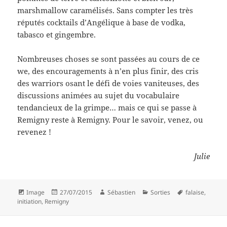
marshmallow caramélisés. Sans compter les très
réputés cocktails d’Angélique à base de vodka,
tabasco et gingembre.
Nombreuses choses se sont passées au cours de ce
we, des encouragements à n’en plus finir, des cris
des warriors osant le défi de voies vaniteuses, des
discussions animées au sujet du vocabulaire
tendancieux de la grimpe… mais ce qui se passe à
Remigny reste à Remigny. Pour le savoir, venez, ou
revenez !
Julie
Format
Publié
Auteur
Catégories
Mots-
Image
27/07/2015
Sébastien
Sorties
falaise
,
le
clés
initiation
,
Remigny