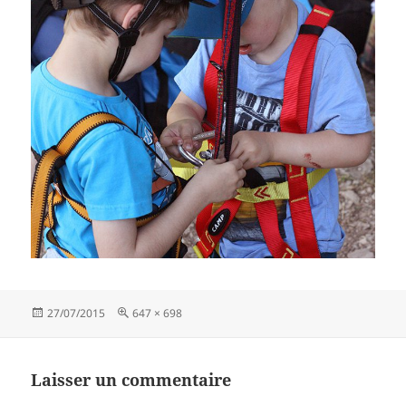
Publié
Taille
27/07/2015
647 × 698
le
réelle
Laisser un commentaire