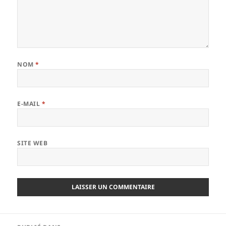
NOM
*
E-MAIL
*
SITE WEB
Navigation