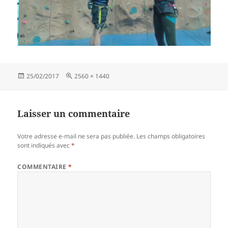
Publié
Taille
25/02/2017
2560 × 1440
le
réelle
Laisser un commentaire
Votre adresse e-mail ne sera pas publiée.
Les champs obligatoires
sont indiqués avec
*
COMMENTAIRE
*