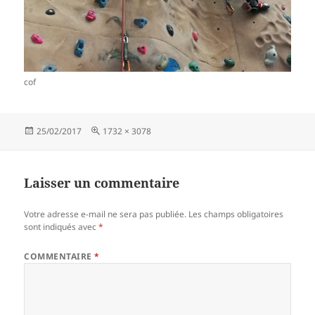
cof
Publié
Taille
25/02/2017
1732 × 3078
le
réelle
Laisser un commentaire
Votre adresse e-mail ne sera pas publiée.
Les champs obligatoires
sont indiqués avec
*
COMMENTAIRE
*