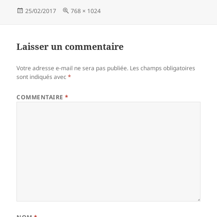
Publié
Taille
25/02/2017
768 × 1024
le
réelle
Laisser un commentaire
Votre adresse e-mail ne sera pas publiée.
Les champs obligatoires
sont indiqués avec
*
COMMENTAIRE
*