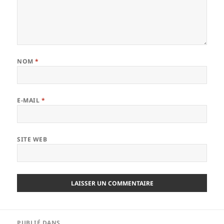
NOM
*
E-MAIL
*
SITE WEB
Navigation
PUBLIÉ DANS