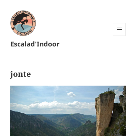
MENU
Escalad'Indoor
ET
WIDGETS
jonte