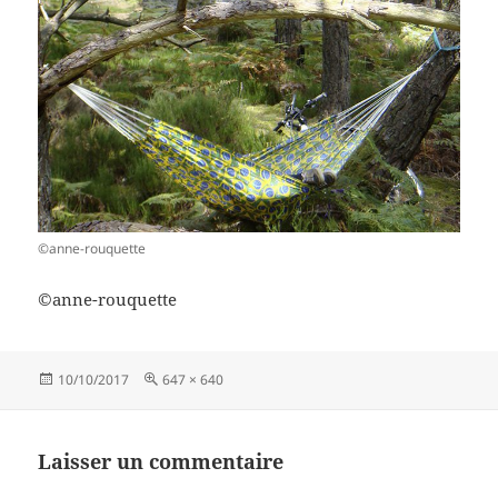
©anne-rouquette
©anne-rouquette
Publié
Taille
10/10/2017
647 × 640
le
réelle
Laisser un commentaire