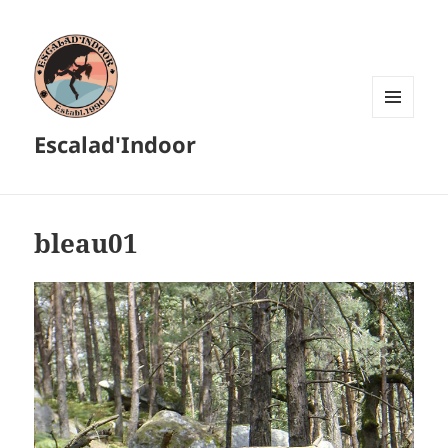
MENU
Escalad'Indoor
ET
WIDGETS
bleau01