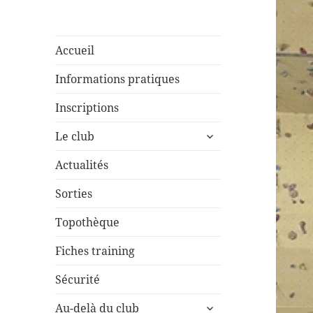
Accueil
Informations pratiques
Inscriptions
ouvrir
Le club
le
sous-
Actualités
menu
Sorties
Topothèque
Fiches training
Sécurité
ouvrir
Au-delà du club