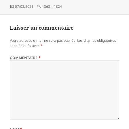
Publié
Taille
07/08/2021
1368 × 1824
le
réelle
Laisser un commentaire
Votre adresse e-mail ne sera pas publiée.
Les champs obligatoires
sont indiqués avec
*
COMMENTAIRE
*