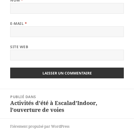
NOM
*
E-MAIL
*
SITE WEB
Navigation
PUBLIÉ DANS
de
Activités d’été à Escalad’Indoor,
l’article
l’ouverture de voies
Fièrement propulsé par WordPress