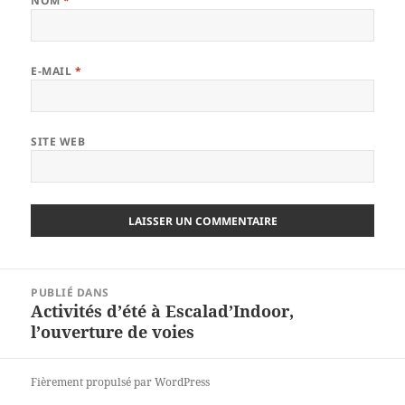
NOM
*
E-MAIL
*
SITE WEB
Navigation
PUBLIÉ DANS
de
Activités d’été à Escalad’Indoor,
l’article
l’ouverture de voies
Fièrement propulsé par WordPress