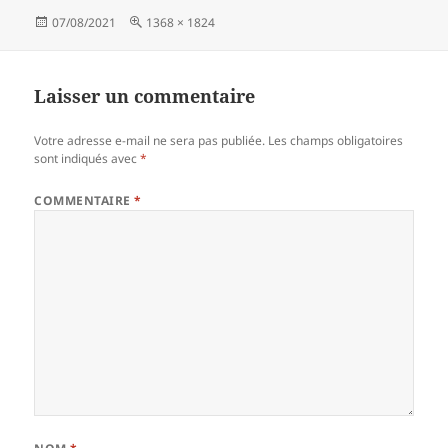
Publié
Taille
07/08/2021
1368 × 1824
le
réelle
Laisser un commentaire
Votre adresse e-mail ne sera pas publiée.
Les champs obligatoires
sont indiqués avec
*
COMMENTAIRE
*