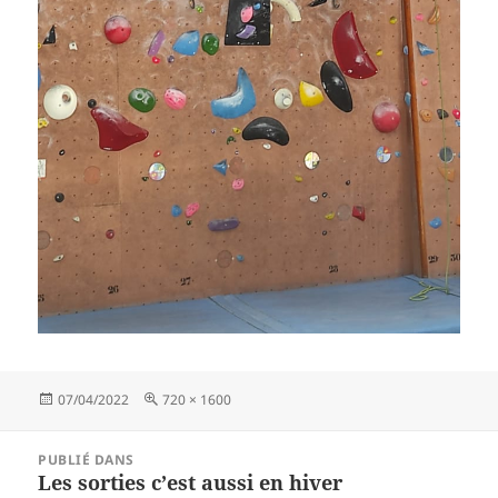
Publié
Taille
07/04/2022
720 × 1600
le
réelle
Navigation
PUBLIÉ DANS
de
Les sorties c’est aussi en hiver
l’article