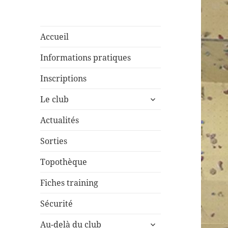
Accueil
Informations pratiques
Inscriptions
ouvrir
Le club
le
sous-
Actualités
menu
Sorties
Topothèque
Fiches training
Sécurité
ouvrir
Au-delà du club