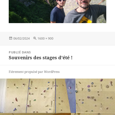
Publié
Taille
06/02/2024
1600 × 900
le
réelle
Navigation
PUBLIÉ DANS
de
Souvenirs des stages d’été !
l’article
Fièrement propulsé par WordPress