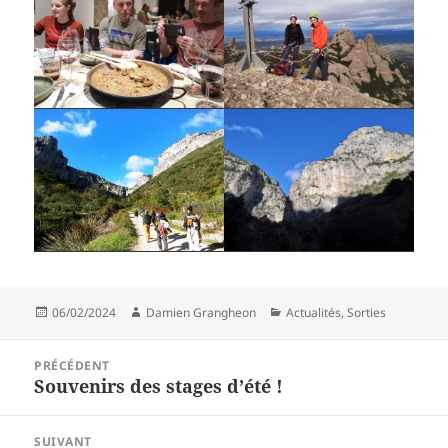
Publié
Auteur
Catégories
06/02/2024
Damien Grangheon
Actualités
,
Sorties
le
Navigation
PRÉCÉDENT
de
Souvenirs des stages d’été !
Article
l’article
précédent :
SUIVANT