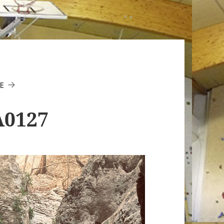
E
A0127