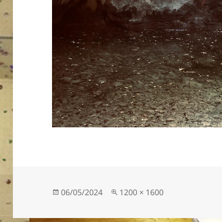
Publié
Taille
06/05/2024
1200 × 1600
le
réelle