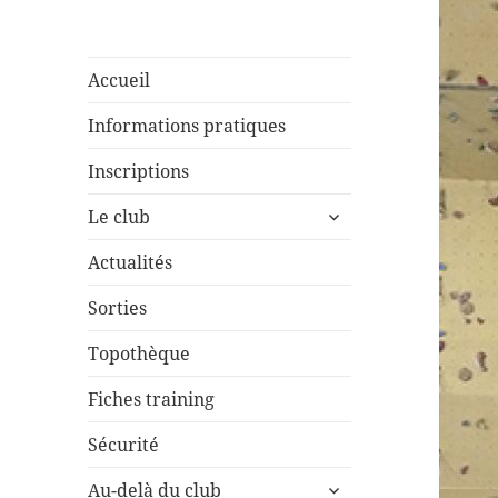
Accueil
Informations pratiques
Inscriptions
ouvrir
Le club
le
sous-
Actualités
menu
Sorties
Topothèque
Fiches training
Sécurité
ouvrir
Au-delà du club