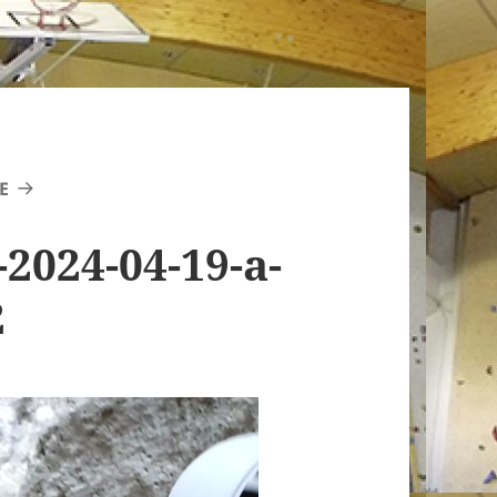
E
024-04-19-a-
2