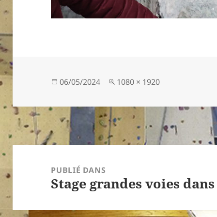
Publié
Taille
06/05/2024
1080 × 1920
le
réelle
Navigation
de
PUBLIÉ DANS
Stage grandes voies dans
l’article