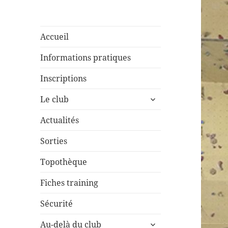
Accueil
Informations pratiques
Inscriptions
ouvrir
Le club
le
sous-
Actualités
menu
Sorties
Topothèque
Fiches training
Sécurité
ouvrir
Au-delà du club