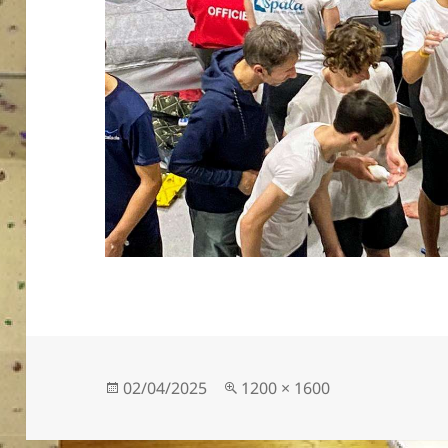
Publié
Taille
02/04/2025
1200 × 1600
le
réelle