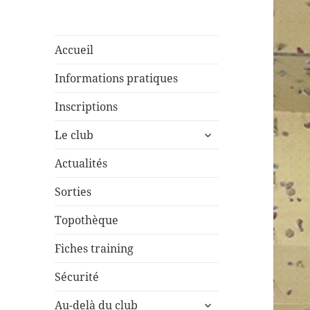
Accueil
Informations pratiques
Inscriptions
ouvrir
Le club
le
sous-
Actualités
menu
Sorties
Topothèque
Fiches training
Sécurité
ouvrir
Au-delà du club