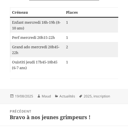
Créneau
Places
Enfant mercredi 18h-19h (8-
1
10 ans)
Perf mercredi 20h15-22h
1
Grand ado mercredi 20h45-
2
22h
Ouistiti jeudi 17h45-18h45
1
(6-7 ans)
Publié
Auteur
Catégories
Mots-
19/08/2025
Maud
Actualités
2025
,
inscription
le
clés
Navigation
PRÉCÉDENT
de
Bravo à nos jeunes grimpeurs !
Article
l’article
précédent :