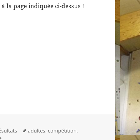
 à la page indiquée ci-dessus !
Mots-
ésultats
adultes
,
compétition
,
sur Compétition Départementale Séniors
clés
e