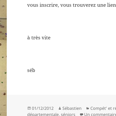
vous inscrire, vous trouverez une lien
à très vite
séb
Publié
Auteur
Catégories
01/12/2012
Sébastien
Compét' et r
le
départementale
,
séniors
Un commentair