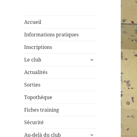
Accueil
Informations pratiques
Inscriptions
ouvrir
Le club
le
sous-
Actualités
menu
Sorties
Topothèque
Fiches training
Sécurité
ouvrir
Au-delà du club