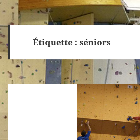
Étiquette :
séniors