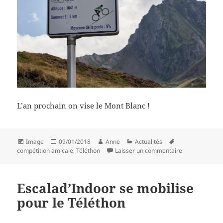
L’an prochain on vise le Mont Blanc !
Format
Publié
Auteur
Catégories
Mots-
Image
09/01/2018
Anne
Actualités
le
clés
sur Soirée Tél
compétition amicale
,
Téléthon
Laisser un commentaire
Escalad’Indoor se mobilise
pour le Téléthon