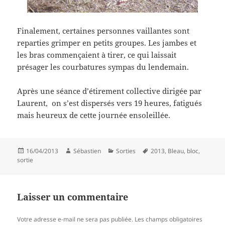
Finalement, certaines personnes vaillantes sont
reparties grimper en petits groupes. Les jambes et
les bras commençaient à tirer, ce qui laissait
présager les courbatures sympas du lendemain.
Après une séance d’étirement collective dirigée par
Laurent, on s’est dispersés vers 19 heures, fatigués
mais heureux de cette journée ensoleillée.
Publié
Auteur
Catégories
Mots-
16/04/2013
Sébastien
Sorties
2013
,
Bleau
,
bloc
,
le
clés
sortie
Laisser un commentaire
Votre adresse e-mail ne sera pas publiée.
Les champs obligatoires