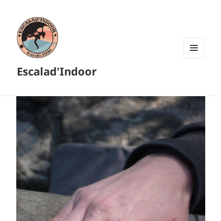
MENU
Escalad'Indoor
ET
WIDGETS