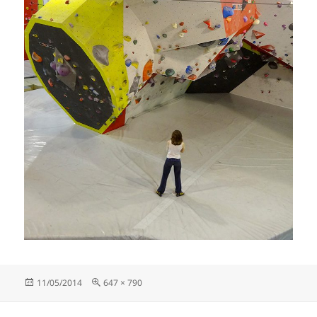
Publié
Taille
11/05/2014
647 × 790
le
réelle