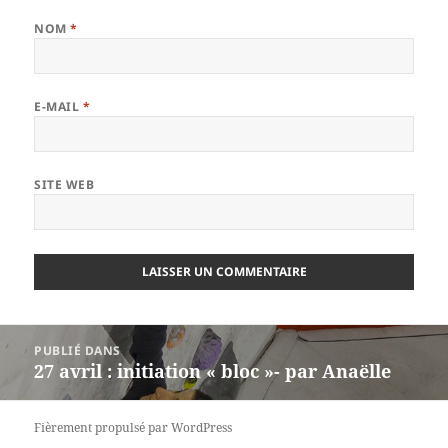
NOM
*
E-MAIL
*
SITE WEB
Navigation
PUBLIÉ DANS
de
27 avril : initiation « bloc »- par Anaëlle
l’article
Fièrement propulsé par WordPress