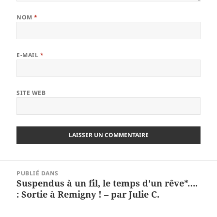
NOM
*
E-MAIL
*
SITE WEB
Navigation
PUBLIÉ DANS
de
Suspendus à un fil, le temps d’un rêve*….
l’article
: Sortie à Remigny ! – par Julie C.