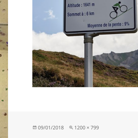
Publié
Taille
09/01/2018
1200 × 799
le
réelle