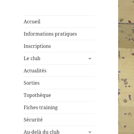
Accueil
Informations pratiques
Inscriptions
ouvrir
Le club
le
sous-
Actualités
menu
Sorties
Topothèque
Fiches training
Sécurité
ouvrir
Au-delà du club