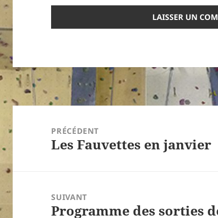
Navigation
de
PRÉCÉDENT
Les Fauvettes en janvier
l’article
Article
précédent :
SUIVANT
Programme des sorties d
Article