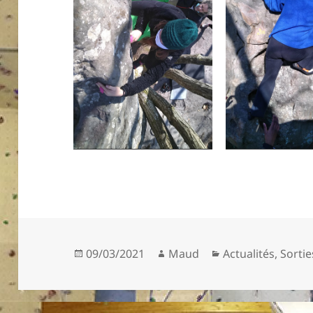
Publié
Auteur
Catégories
09/03/2021
Maud
Actualités
,
Sortie
le