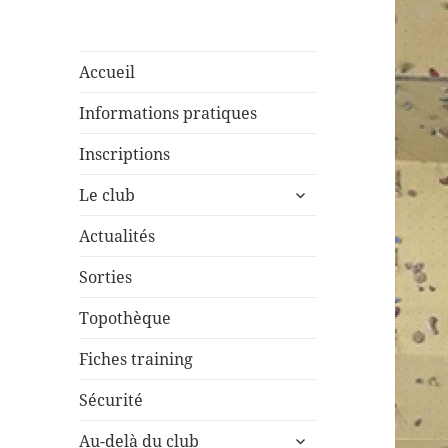
Accueil
Informations pratiques
Inscriptions
ouvrir
Le club
le
sous-
Actualités
menu
Sorties
Topothèque
Fiches training
Sécurité
ouvrir
Au-delà du club