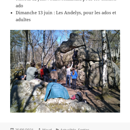
ado
Dimanche 13 juin : Les Andelys, pour les ados et
adultes
Publié
Auteur
Catégories
25/05/2021
Maud
Actualités
,
Sorties