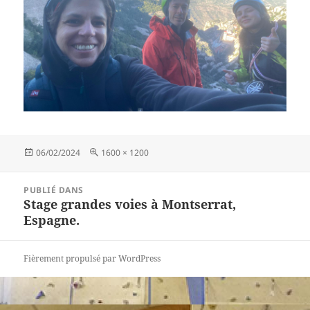
Publié
Taille
06/02/2024
1600 × 1200
le
réelle
Navigation
PUBLIÉ DANS
de
Stage grandes voies à Montserrat,
l’article
Espagne.
Fièrement propulsé par WordPress